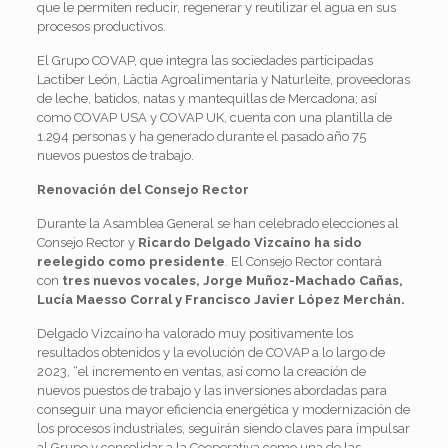
que le permiten reducir, regenerar y reutilizar el agua en sus
procesos productivos.
El Grupo COVAP, que integra las sociedades participadas
Lactiber León, Làctia Agroalimentaria y Naturleite, proveedoras
de leche, batidos, natas y mantequillas de Mercadona; así
como COVAP USA y COVAP UK, cuenta con una plantilla de
1.294 personas y ha generado durante el pasado año 75
nuevos puestos de trabajo.
Renovación del Consejo Rector
Durante la Asamblea General se han celebrado elecciones al
Consejo Rector y
Ricardo Delgado Vizcaíno ha sido
reelegido como presidente
. El Consejo Rector contará
con
tres nuevos vocales, Jorge Muñoz-Machado Cañas,
Lucía Maesso Corral y Francisco Javier López Merchán.
Delgado Vizcaíno ha valorado muy positivamente los
resultados obtenidos y la evolución de COVAP a lo largo de
2023, “el incremento en ventas, así como la creación de
nuevos puestos de trabajo y las inversiones abordadas para
conseguir una mayor eficiencia energética y modernización de
los procesos industriales, seguirán siendo claves para impulsar
al Grupo y consolidar a la Cooperativa como una de las