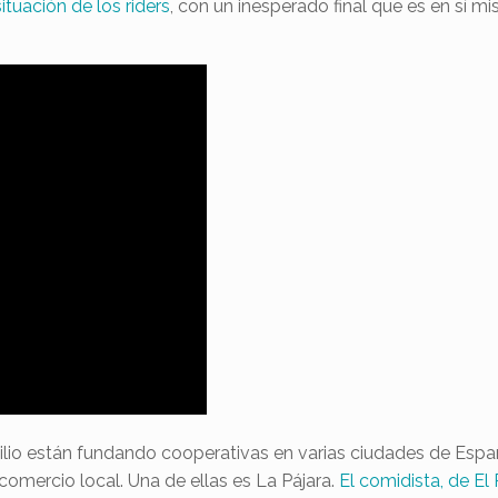
tuación de los riders
, con un inesperado final que es en sí 
ilio están fundando cooperativas en varias ciudades de Españ
 comercio local. Una de ellas es La Pájara.
El comidista, de El 