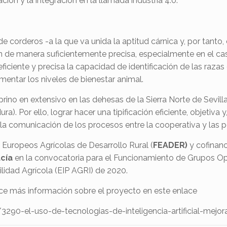
ción y la integración en la llamada industria 4.0.
de corderos -a la que va unida la aptitud cárnica y, por tanto
ón de manera suficientemente precisa, especialmente en el ca
iciente y precisa la capacidad de identificación de las razas
ementar los niveles de bienestar animal.
prino en extensivo en las dehesas de la Sierra Norte de Sevil
a). Por ello, lograr hacer una tipificación eficiente, objetiva y,
 la comunicación de los procesos entre la cooperativa y las 
 Europeos Agrícolas de Desarrollo Rural (
FEADER)
y cofinanc
ucía
en la convocatoria para el Funcionamiento de Grupos Op
lidad Agrícola (EIP AGRI) de 2020.
ce más información sobre el proyecto en este enlace
290-el-uso-de-tecnologias-de-inteligencia-artificial-mejorar