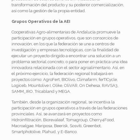
transformación del producto y su posterior comercialización,
así como la gestión de la propia entidad.
Grupos Operativos de la AEI
Cooperativas Agro-alimentarias de Andalucía promueve la
participación en grupos operativos, que son consorcios de
innovación, en los que la federación se une a centros de
investigación y empresas tecnológicas, con la finalidad de
ejecutar un proyecto dirigido a encontrar una solución a un
problema sectorial concreto, o para poner en práctica una idea
innovadora relacionada con el sector agroalimentario. Así, en
el próximo ejercicio, la federación regional trabajará en
proyectos como: AgroFert, BIOlivo, Climafarm, ferTICycle,
Logiceb, Mountolive I, Olike, OliVAR, On Dehesa, RAVSA3,
SAMM_IRO, Tricabland y MEGA.
También, desde la organización regional, se incentiva la
participación en grupos operativos a través de las federaciones
provinciales. Así, se avanzará en proyectos como
Hidroinfiltración, Biorevaleaf, Tomagroup, Cherry4Food,
Macroalgae, Mariposa, Beerisk, Sosviti, Greenbot,
Smartphotolive, Plahud, y E-Banco.