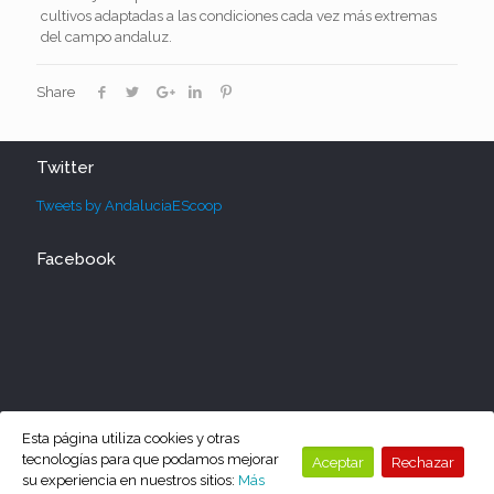
cultivos adaptadas a las condiciones cada vez más extremas
del campo andaluz.
Share
Twitter
Tweets by AndaluciaEScoop
Facebook
Esta página utiliza cookies y otras
tecnologías para que podamos mejorar
Aceptar
Rechazar
su experiencia en nuestros sitios:
Más