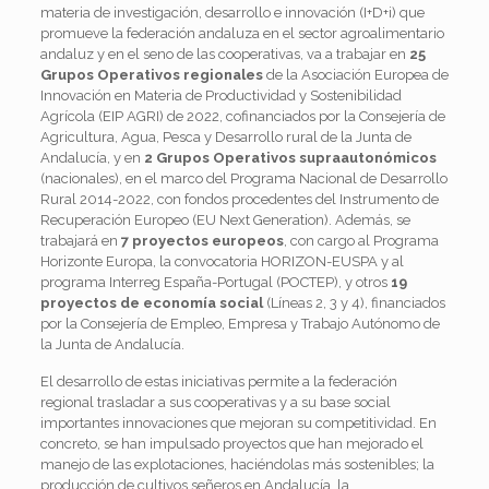
materia de investigación, desarrollo e innovación (I+D+i) que
promueve la federación andaluza en el sector agroalimentario
andaluz
y en el seno de las cooperativas, va a trabajar en
25
Grupos Operativos regionales
de la Asociación Europea de
Innovación en Materia de Productividad y Sostenibilidad
Agrícola (EIP AGRI) de 2022, cofinanciados por la Consejería de
Agricultura, Agua, Pesca y Desarrollo rural de la Junta de
Andalucía, y en
2 Grupos Operativos supraautonómicos
(nacionales), en el marco del Programa Nacional de Desarrollo
Rural 2014-2022, con fondos procedentes del Instrumento de
Recuperación Europeo (EU Next Generation). Además, se
trabajará en
7 proyectos europeos
, con cargo al Programa
Horizonte Europa, la convocatoria
HORIZON-EUSPA y
al
programa Interreg España-Portugal (POCTEP), y otros
19
proyectos de economía social
(Líneas 2, 3 y 4), financiados
por la Consejería de Empleo, Empresa y Trabajo Autónomo de
la Junta de Andalucía.
El desarrollo de estas iniciativas permite a la federación
regional trasladar a sus cooperativas y a su base social
importantes innovaciones que mejoran su competitividad. En
concreto, se han impulsado proyectos que han mejorado el
manejo de las explotaciones, haciéndolas más sostenibles; la
producción de cultivos señeros en Andalucía, la