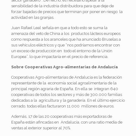
sector ganadero”. De hecho, es necesario apelar a la
sensibilidad de la industria
distribuidora para que deje de
forzar bajadas de precios que terminan por poner en riesgo la
actividad en las granjas.
Juan Rafael Leal señala en que a todo esto se suma la
amenaza del veto de China a los productos lácteos europeos
como respuesta a los aranceles que ha anunciado Bruselas a
sus vehículos eléctricos y que “nos podríamos encontrar con
un exceso de producción en todo el entorno de la Unión
Europea”, lo que impactaría en el precio de referencia.
Sobre Cooperativas Agro-alimentarias de Andalucía
Cooperativas Agro-alimentarias de Andalucía es la federación
representante de la economía social agroalimentaria de la
principal región agraria de España. En ella se integran 640
cooperativas de todos los sectores y más de 300.000 familias
dedicadas a la agricultura y la ganadería. En el último ejercicio
cerrado, todas ellas facturaron 11.000 millones de euros.
Además, 17 de las 20 cooperativas más exportadoras de
España están afincadas en Andalucía, con una ratio media de
ventas al exterior superior al 70%.