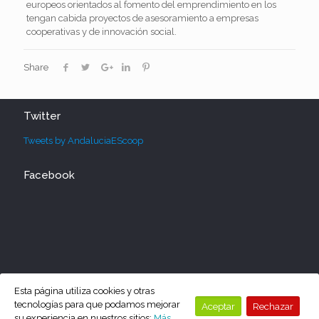
europeos orientados al fomento del emprendimiento en los
tengan cabida proyectos de asesoramiento a empresas
cooperativas y de innovación social.
Share
Twitter
Tweets by AndaluciaEScoop
Facebook
Esta página utiliza cookies y otras
tecnologías para que podamos mejorar
Aceptar
Rechazar
su experiencia en nuestros sitios:
Más