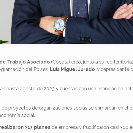
de Trabajo Asociado
(Coceta) creó, junto a su red territori
ogramación del Poises.
Luis Miguel Jurado
, vicepresidente
rán hasta agosto de 2023 y cuentan con una financiación del
de proyectos de organizaciones socias se enmarcan en el obj
economía social.
realizaron 317 planes
de empresa y fructificaron casi 300 