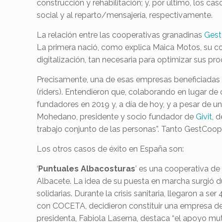
construcción y rehabilitación; y, por último, los 
social y al reparto/mensajería, respectivamente.
La relación entre las cooperativas granadinas
Ges
La primera nació, como explica Maica Motos, su c
digitalización, tan necesaria para optimizar sus pro
Precisamente, una de esas empresas beneficiadas es
(riders). Entendieron que, colaborando en lugar de 
fundadores en 2019 y, a día de hoy, y a pesar de un
Mohedano, presidente y socio fundador de
Givit
, 
trabajo conjunto de las personas”. Tanto GestCoo
Los otros casos de éxito en España son:
‘
Puntuales Albacosturas
’ es una cooperativa d
Albacete. La idea de su puesta en marcha surgió d
solidarias. Durante la crisis sanitaria, llegaron a
con COCETA, decidieron constituir una empresa de g
presidenta, Fabiola Laserna, destaca “el apoyo mu