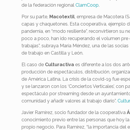
de la federación regional
ClamCoop
.
Por su parte,
Macotextil
, empresa de Macotera (S
capas y chaquetones. Esta cooperativa, ejemplo de
pandemia, en “modo resiliente”, reconvirtieron su n
poco a poco, han ido recuperando el volumen pre 
trabajas”, subraya María Méndez, una de las socias
de trabajo en Castilla y León.
El caso de
Culturactiva
es diferente a los dos ant
producción de espectáculos, distribución, organiza
de América Latina. La crisis de la covid-19 fue esp
y se lanzaron con los ‘Conciertos Verticales’, con 
espectáculo por streaming desde un ayuntamiento. 
comunidad y añadir valores al trabajo diario”.
Cultu
Javier Ramírez, socio fundador de la cooperativa
Á
conocimiento previo entre las personas que hoy la
propio negocio. Para Ramírez, “la importancia del 