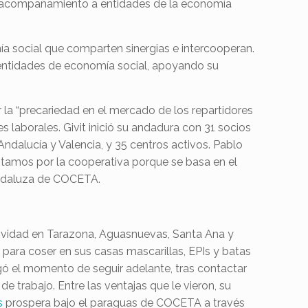
s al acompañamiento a entidades de la economía
a social que comparten sinergias e intercooperan.
 entidades de economía social, apoyando su
r la “precariedad en el mercado de los repartidores
s laborales. Givit inició su andadura con 31 socios
Andalucía y Valencia, y 35 centros activos. Pablo
Optamos por la cooperativa porque se basa en el
andaluza de COCETA.
tividad en Tarazona, Aguasnuevas, Santa Ana y
para coser en sus casas mascarillas, EPIs y batas
legó el momento de seguir adelante, tras contactar
 trabajo. Entre las ventajas que le vieron, su
s
prospera bajo el paraguas de COCETA a través