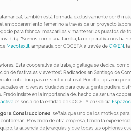
alamanca), también está formada exclusivamente por 6 muj
l empoderamiento femenino a través de un proyecto laboral, 
egocio para fabricar mascarillas y mantener los puestos de tr
covid-19. “Somos como una familia, la cooperativa nos ha he
 de
Macotextil
, amparada por COCETA a través de
OWEN
, l
eriores. Esta cooperativa de trabajo gallega se dedica, como t
ción de festivales y eventos”. Radicados en Santiago de Compo
ecialmente dura para el sector cultural. Por ello, optaron por 
pasacalles en diversas ciudades para que la gente pudiera disf
Prado insiste en la importancia del hecho de ser una cooper
ractiva
es socia de la entidad de COCETA en Galicia
Espazo
gora Construcciones
, señala que uno de los motivos para 
 conforman. Provenían de otra empresa, tenían la experiencia
equipo, la ausencia de jerarquías y que todas las opiniones c