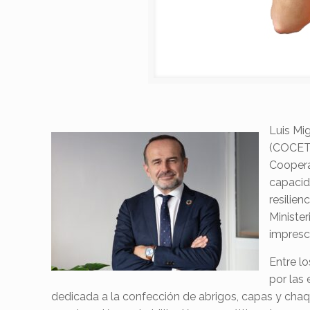
Luis Mi
(COCETA
Coopera
capacid
resilien
Ministe
impresc
Entre l
por las 
dedicada a la confección de abrigos, capas y chaque