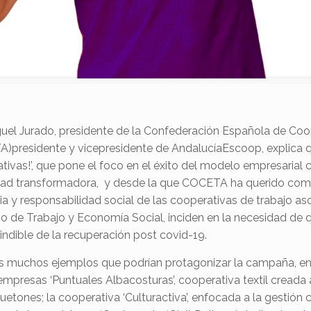
guel Jurado, presidente de la Confederación Española de Co
)presidente y vicepresidente de AndalucíaEscoop, explica 
tivas!’, que pone el foco en el éxito del modelo empresarial 
ad transformadora, y desde la que COCETA ha querido compa
cia y responsabilidad social de las cooperativas de trabajo as
rio de Trabajo y Economía Social, inciden en la necesidad de 
indible de la recuperación post covid-19.
os muchos ejemplos que podrían protagonizar la campaña, e
empresas ‘Puntuales Albacosturas’, cooperativa textil creada a
tones; la cooperativa ‘Culturactiva’, enfocada a la gestión cu