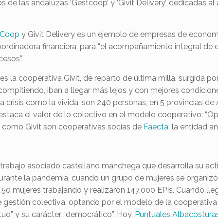
casos de las andaluzas ‘Gestcoop’ y ‘Givit Delivery’, dedicada
tCoop
y Givit Delivery es un ejemplo de empresas de economí
oordinadora financiera, para “el acompañamiento integral de
cesos”.
 la cooperativa Givit, de reparto de última milla, surgida po
compitiendo, iban a llegar más lejos y con mejores condicione
a crisis como la vivida, son 240 personas, en 5 provincias de 
destaca el valor de lo colectivo en el modelo cooperativo: “
p como Givit son cooperativas socias de
Faecta
, la entidad 
e trabajo asociado castellano manchega que desarrolla su ac
urante la pandemia, cuando un grupo de mujeres se organizó 
 ser 450 mujeres trabajando y realizaron 147.000 EPIs. Cuando l
estión colectiva, optando por el modelo de la cooperativa de
tuo” y su carácter “democrático”. Hoy,
Puntuales Albacostura