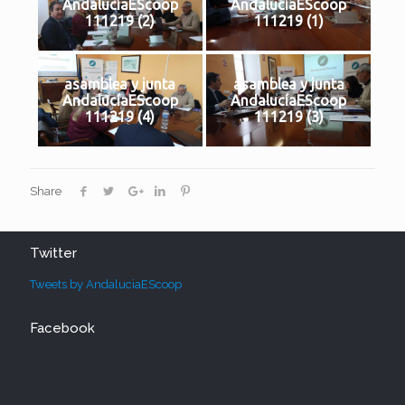
AndalucíaEScoop
AndalucíaEScoop
111219 (2)
111219 (1)
asamblea y junta
asamblea y junta
AndalucíaEScoop
AndalucíaEScoop
111219 (4)
111219 (3)
Share
Twitter
Tweets by AndaluciaEScoop
Facebook