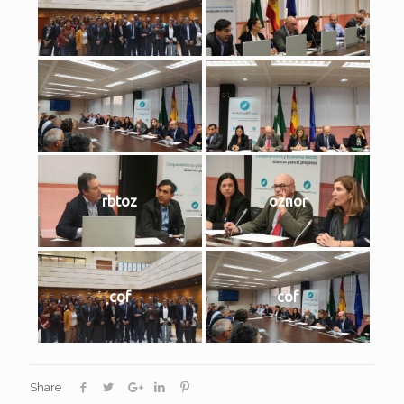
rbtoz
oznor
cof
cof
Share