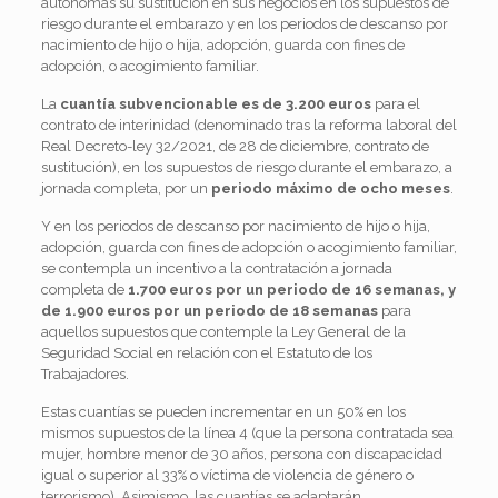
autónomas su sustitución en sus negocios en los supuestos de
riesgo durante el embarazo y en los periodos de descanso por
nacimiento de hijo o hija, adopción, guarda con fines de
adopción, o acogimiento familiar.
La
cuantía subvencionable es de 3.200 euros
para el
contrato de interinidad (denominado tras la reforma laboral del
Real Decreto-ley 32/2021, de 28 de diciembre, contrato de
sustitución), en los supuestos de riesgo durante el embarazo, a
jornada completa, por un
periodo máximo de ocho meses
.
Y en los periodos de descanso por nacimiento de hijo o hija,
adopción, guarda con fines de adopción o acogimiento familiar,
se contempla un incentivo a la contratación a jornada
completa de
1.700 euros por un periodo de 16 semanas, y
de 1.900 euros por un periodo de 18 semanas
para
aquellos supuestos que contemple la Ley General de la
Seguridad Social en relación con el Estatuto de los
Trabajadores.
Estas cuantías se pueden incrementar en un 50% en los
mismos supuestos de la línea 4 (que la persona contratada sea
mujer, hombre menor de 30 años, persona con discapacidad
igual o superior al 33% o víctima de violencia de género o
terrorismo). Asimismo, las cuantías se adaptarán