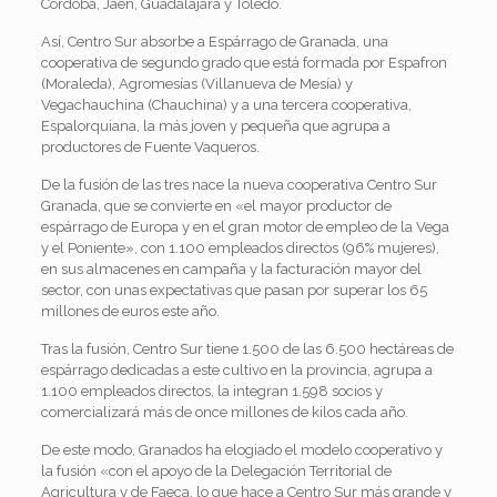
Córdoba, Jaén, Guadalajara y Toledo.
Así, Centro Sur absorbe a Espárrago de Granada, una
cooperativa de segundo grado que está formada por Espafron
(Moraleda), Agromesías (Villanueva de Mesía) y
Vegachauchina (Chauchina) y a una tercera cooperativa,
Espalorquiana, la más joven y pequeña que agrupa a
productores de Fuente Vaqueros.
De la fusión de las tres nace la nueva cooperativa Centro Sur
Granada, que se convierte en «el mayor productor de
espárrago de Europa y en el gran motor de empleo de la Vega
y el Poniente», con 1.100 empleados directos (96% mujeres),
en sus almacenes en campaña y la facturación mayor del
sector, con unas expectativas que pasan por superar los 65
millones de euros este año.
Tras la fusión, Centro Sur tiene 1.500 de las 6.500 hectáreas de
espárrago dedicadas a este cultivo en la provincia, agrupa a
1.100 empleados directos, la integran 1.598 socios y
comercializará más de once millones de kilos cada año.
De este modo, Granados ha elogiado el modelo cooperativo y
la fusión «con el apoyo de la Delegación Territorial de
Agricultura y de Faeca, lo que hace a Centro Sur más grande y