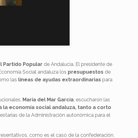
 Partido Popular
de Andalucía. El presidente de
 Economía Social andaluza los
presupuestos
de
como las
líneas de ayudas extraordinarias
para
ucionales,
María del Mar García
, escucharon las
 la economía social andaluza, tanto a corto
uestarias de la Administración autonómica para el
resentativos, como es el caso de la confederación,