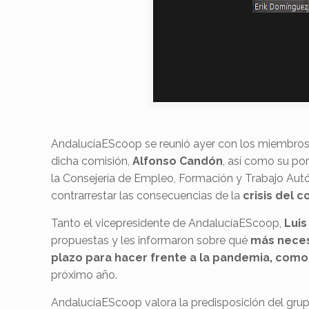
AndalucíaEScoop se reunió ayer con los miembros
dicha comisión,
Alfonso Candón
, así como su po
la Consejería de Empleo, Formación y Trabajo Aut
contrarrestar las consecuencias de la
crisis del 
Tanto el vicepresidente de AndalucíaEScoop,
Luis
propuestas y les informaron sobre qué
más necesi
plazo para hacer frente a la pandemia, como
próximo año.
AndalucíaEScoop valora la predisposición del grup