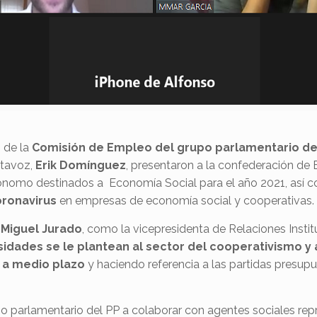
 de la
Comisión de Empleo del grupo parlamentario del
rtavoz,
Erik Domínguez
, presentaron a la confederación de
ónomo destinados a Economía Social para el año 2021, así 
coronavirus
en empresas de economía social y cooperativas.
 Miguel Jurado
, como la vicepresidenta de Relaciones Instit
dades se le plantean al sector del cooperativismo y a
 a medio plazo
y haciendo referencia a las partidas presup
o parlamentario del PP a colaborar con agentes sociales rep