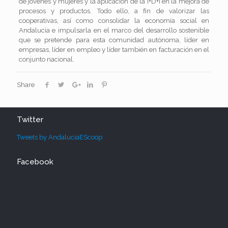
de jóvenes y mujeres y la aplicación de la I+D+i en la mejora de
procesos y productos. Todo ello, a fin de valorizar las
cooperativas, así como consolidar la economía social en
Andalucía e impulsarla en el marco del desarrollo sostenible
que se pretende para esta comunidad autónoma, líder en
empresas, líder en empleo y líder también en facturación en el
conjunto nacional.
Share
Twitter
Tweets by AndaluciaEScoop
Facebook