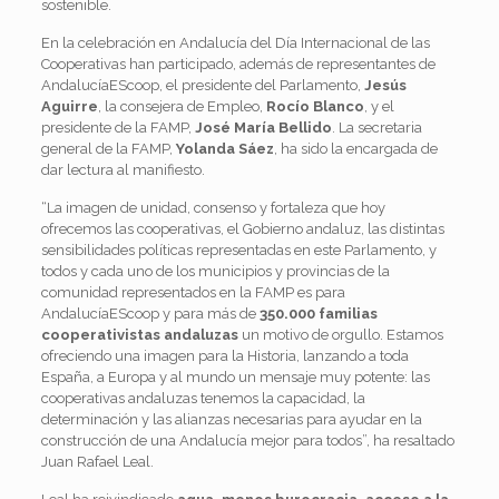
sostenible.
En la celebración en Andalucía del Día Internacional de las
Cooperativas han participado, además de representantes de
AndalucíaEScoop, el presidente del Parlamento,
Jesús
Aguirre
, la consejera de Empleo,
Rocío Blanco
, y el
presidente de la FAMP,
José María Bellido
. La secretaria
general de la FAMP,
Yolanda Sáez
, ha sido la encargada de
dar lectura al manifiesto.
“La imagen de unidad, consenso y fortaleza que hoy
ofrecemos las cooperativas, el Gobierno andaluz, las distintas
sensibilidades políticas representadas en este Parlamento, y
todos y cada uno de los municipios y provincias de la
comunidad representados en la FAMP es para
AndalucíaEScoop y para más de
350.000 familias
cooperativistas andaluzas
un motivo de orgullo. Estamos
ofreciendo una imagen para la Historia, lanzando a toda
España, a Europa y al mundo un mensaje muy potente: las
cooperativas andaluzas tenemos la capacidad, la
determinación y las alianzas necesarias para ayudar en la
construcción de una Andalucía mejor para todos”, ha resaltado
Juan Rafael Leal.