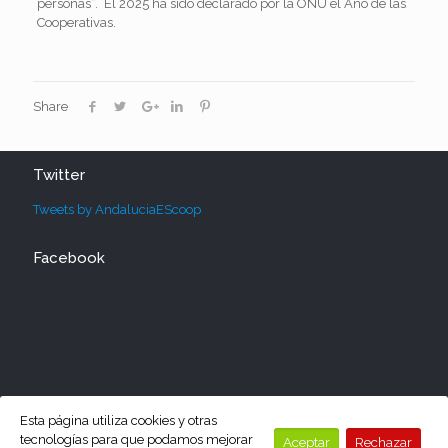
personas”. El 2025 ha sido declarado por la ONU el Año de las
Cooperativas.
Share
Twitter
Tweets by AndaluciaEScoop
Facebook
Esta página utiliza cookies y otras
tecnologías para que podamos mejorar
Aceptar
Rechazar