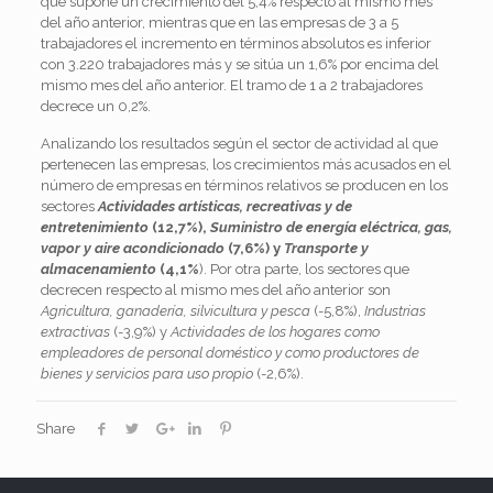
que supone un crecimiento del 5,4% respecto al mismo mes
del año anterior, mientras que en las empresas de 3 a 5
trabajadores el incremento en términos absolutos es inferior
con 3.220 trabajadores más y se sitúa un 1,6% por encima del
mismo mes del año anterior. El tramo de 1 a 2 trabajadores
decrece un 0,2%.
Analizando los resultados según el sector de actividad al que
pertenecen las empresas, los crecimientos más acusados en el
número de empresas en términos relativos se producen en los
sectores
Actividades artísticas, recreativas y de
entretenimiento
(12,7%),
Suministro de energía eléctrica, gas,
vapor y aire acondicionado
(7,6%) y
Transporte y
almacenamiento
(4,1%
). Por otra parte, los sectores que
decrecen respecto al mismo mes del año anterior son
Agricultura, ganadería, silvicultura y pesca
(-5,8%),
Industrias
extractivas
(-3,9%) y
Actividades de los hogares como
empleadores de personal doméstico y como productores de
bienes y servicios para uso propio
(-2,6%).
Share