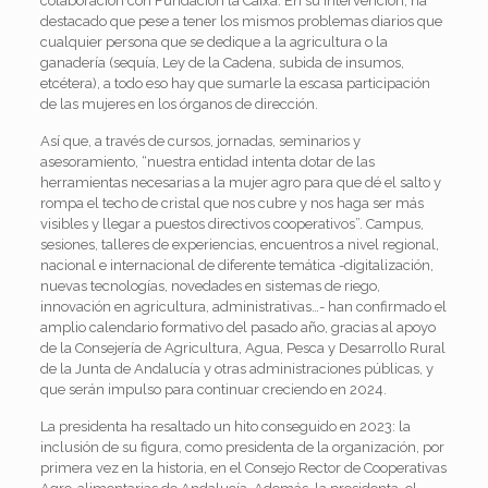
colaboración con Fundación la Caixa. En su intervención, ha
destacado que pese a tener los mismos problemas diarios que
cualquier persona que se dedique a la agricultura o la
ganadería (sequía, Ley de la Cadena, subida de insumos,
etcétera), a todo eso hay que sumarle la escasa participación
de las mujeres en los órganos de dirección.
Así que, a través de cursos, jornadas, seminarios y
asesoramiento, “nuestra entidad intenta dotar de las
herramientas necesarias a la mujer agro para que dé el salto y
rompa el techo de cristal que nos cubre y nos haga ser más
visibles y llegar a puestos directivos cooperativos”. Campus,
sesiones, talleres de experiencias, encuentros a nivel regional,
nacional e internacional de diferente temática -digitalización,
nuevas tecnologías, novedades en sistemas de riego,
innovación en agricultura, administrativas…- han confirmado el
amplio calendario formativo del pasado año, gracias al apoyo
de la Consejería de Agricultura, Agua, Pesca y Desarrollo Rural
de la Junta de Andalucía y otras administraciones públicas, y
que serán impulso para continuar creciendo en 2024.
La presidenta ha resaltado un hito conseguido en 2023: la
inclusión de su figura, como presidenta de la organización, por
primera vez en la historia, en el Consejo Rector de Cooperativas