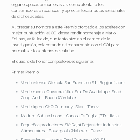
organolépticas armoniosas, así como alentar a los
consumidores a reconocer y apreciar los atributos sensoriales
de dichos aceites.
Al prestar su nombre a este Premio otorgado a los aceites con
mejor puntuación, el COI desea rendir homenaje a Mario
Solinas, ya fallecido, que tanto hizo en el campo de la
investigación, colaborando estrechamente con el COI para
normalizar los criterios de calidad.
El cuadro de honor completo es el siguiente:
Primer Premio
Verde intenso: Oleícola San Francisco S.L- Begíjar (Jaén).
Verde medio: Olivarera Ntra. Sra. De Guadalupe, Sdad.
Coop. And. – Baena (Córdoba).
Verde ligero: CHO Company- Sfax – Túnez.
Maduro: Sabino Leone – Canosa Di Puglia (BT) – Italia.
Pequeños productores: Sté Rajhi Ferjani des Industries
Alimentaires – Bouargoub (Nabeul) – Túnez.
Envasadores: Hispania Food Company XXI, S.L –