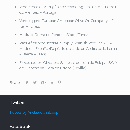
Verde medio: Murtigâo Sociedade Agricola, S.A. – Ferreira
do Alentejo – Portugal.
Verde ligero: Tunisian American Olive Oil Company – El
Kef – Túnez.
Maduro: Domaine Fendri – Sfax – Túnez.
Pequeños productores: Simply Spanish Product S.L. –
Madrid – España (Depósito ubicado en Cortijo de la Loma
– Baeza – Jaén).
Envasadores: Olivarera San José de Lora de Estepa, S.C.A
de Oleoestepa- Lora de Estepa (Sevilla).
Share
Twitter
Tweets by AndaluciaEScoop
Facebook