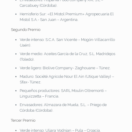
Carcabuey (Córdoba).
Hemisferio Sur: «El Mistol Premium» Agropecuaria El
Mistol S.A.- San Juan – Argentina.
Segundo Premio
Verde intenso: S.C.A. San Vicente – Mogón-Villacarrillo
(Jaén).
Verde medio: Aceites García de la Cruz, S.L. Madridejos
(Toledo).
Verde ligero: Biolive Company- Zaghouane – Túnez.
Maduro: Société Agricole Nour El Ain (Utique Valley) –
Sfax- Túnez.
Pequeños productores: SARL Moulin Oltremonti –
Linguizzetta – Francia.
Envasadores: Almazara de Muela, S.L. – Priego de
Córdoba (Córdoba).
Tercer Premio
Verde intenso: Uljara Vodnjan – Pula – Croacia.