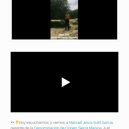
Hoy escuchamos, y vemos, a
Manuel Jesús Sutil García
,
gerente de la
Denominación de Origen Sierra Mágina
. A él