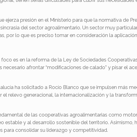
gional
, tienen serias dificultades para
cubrir sus necesidades 
que ejerza presión en el Ministerio para que la normativa de
iosincrasia del sector agroalimentario. Un sector muy particu
as, por lo que es preciso tomar en consideración la aplicació
l foco es en la reforma de la Ley de Sociedades Cooperativas
 es necesario afrontar “modificaciones de calado” y pisar el a
dalucía ha solicitado a Rocío Blanco que se impulsen más m
 el relevo generacional, la internacionalización y la transform
fundamental de las cooperativas agroalimentarias como mot
 estable y al desarrollo sostenible del territorio. Asimismo,
s para consolidar su liderazgo y competitividad.