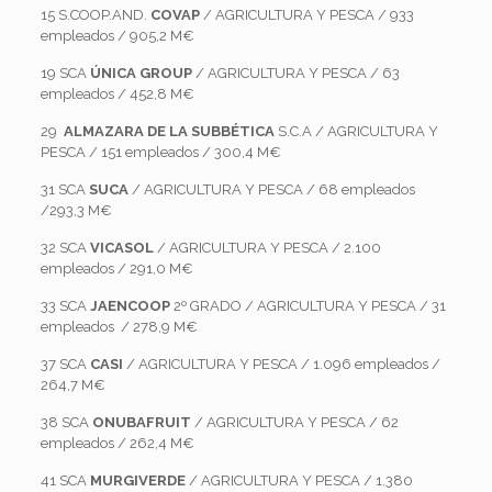
15 S.COOP.AND.
COVAP
/ AGRICULTURA Y PESCA / 933
empleados / 905,2 M€
19 SCA
ÚNICA GROUP
/ AGRICULTURA Y PESCA / 63
empleados / 452,8 M€
29
ALMAZARA DE LA SUBBÉTICA
S.C.A / AGRICULTURA Y
PESCA / 151 empleados / 300,4 M€
31 SCA
SUCA
/ AGRICULTURA Y PESCA / 68 empleados
/293,3 M€
32 SCA
VICASOL
/ AGRICULTURA Y PESCA / 2.100
empleados / 291,0 M€
33 SCA
JAENCOOP
2º GRADO / AGRICULTURA Y PESCA / 31
empleados / 278,9 M€
37 SCA
CASI
/ AGRICULTURA Y PESCA / 1.096 empleados /
264,7 M€
38 SCA
ONUBAFRUIT
/ AGRICULTURA Y PESCA / 62
empleados / 262,4 M€
41 SCA
MURGIVERDE
/ AGRICULTURA Y PESCA / 1.380