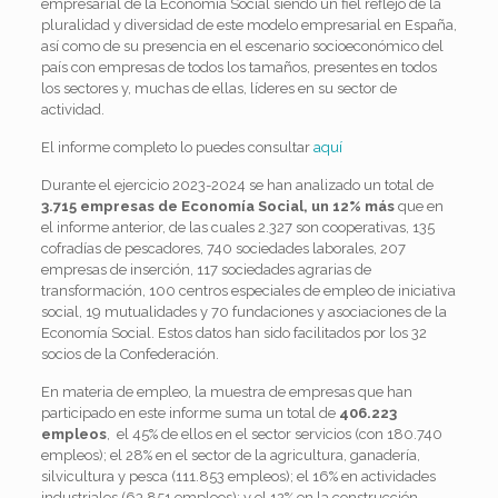
empresarial de la Economía Social siendo un fiel reflejo de la
pluralidad y diversidad de este modelo empresarial en España,
así como de su presencia en el escenario socioeconómico del
país con empresas de todos los tamaños, presentes en todos
los sectores y, muchas de ellas, líderes en su sector de
actividad.
El informe completo lo puedes consultar
aquí
Durante el ejercicio 2023-2024 se han analizado un total de
3.715 empresas de Economía Social, un 12% más
que en
el informe anterior, de las cuales 2.327 son cooperativas, 135
cofradías de pescadores, 740 sociedades laborales, 207
empresas de inserción, 117 sociedades agrarias de
transformación, 100 centros especiales de empleo de iniciativa
social, 19 mutualidades y 70 fundaciones y asociaciones de la
Economía Social. Estos datos han sido facilitados por los 32
socios de la Confederación.
En materia de empleo, la muestra de empresas que han
participado en este informe suma un total de
406.223
empleos
, el 45% de ellos en el sector servicios (con 180.740
empleos); el 28% en el sector de la agricultura, ganadería,
silvicultura y pesca (111.853 empleos); el 16% en actividades
industriales (63.851 empleos); y el 12% en la construcción