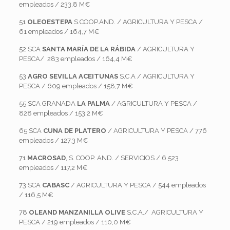
empleados / 233,8 M€
51
OLEOESTEPA
S.COOP.AND. / AGRICULTURA Y PESCA /
61 empleados / 164,7 M€
52 SCA
SANTA MARÍA DE LA RÁBIDA
/ AGRICULTURA Y
PESCA/ 283 empleados / 164,4 M€
53
AGRO SEVILLA ACEITUNAS
S.C.A / AGRICULTURA Y
PESCA / 609 empleados / 158,7 M€
55 SCA GRANADA
LA PALMA
/ AGRICULTURA Y PESCA /
828 empleados / 153,2 M€
65 SCA
CUNA DE PLATERO
/ AGRICULTURA Y PESCA / 776
empleados / 127,3 M€
71
MACROSAD
, S. COOP. AND. / SERVICIOS / 6.523
empleados / 117,2 M€
73 SCA
CABASC
/ AGRICULTURA Y PESCA / 544 empleados
/ 116,5 M€
78
OLEAND MANZANILLA OLIVE
S.C.A./ AGRICULTURA Y
PESCA / 219 empleados / 110,0 M€