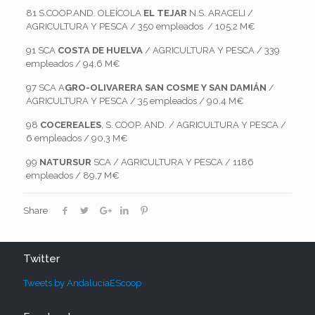
81 S.COOP.AND. OLEÍCOLA
EL TEJAR
N.S. ARACELI /
AGRICULTURA Y PESCA / 350 empleados / 105,2 M€
91 SCA
COSTA DE HUELVA
/ AGRICULTURA Y PESCA / 339
empleados / 94,6 M€
97 SCA A
GRO-OLIVARERA SAN COSME Y SAN DAMIÁN
/
AGRICULTURA Y PESCA / 35 empleados / 90,4 M€
98
COCEREALES
, S. COOP. AND. / AGRICULTURA Y PESCA /
6 empleados / 90,3 M€
99
NATURSUR
SCA / AGRICULTURA Y PESCA / 1186
empleados / 89,7 M€
Share
Twitter
Tweets by AndaluciaEScoop