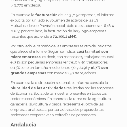
(49.779 empleos).
En cuanto a la
facturación
de las 3.715 empresas, el informe
explicita por un lado el volumen de activos de las 19
Mutualidades de Previsión social, dato que asciende a 1.678,4
M€ y, por otro lado, la facturación de las 3.696 empresas
restantes que asciende a
72.355,24M€.
Por otro lado, el tamaño de las empresas es otro de los datos
que ofrece el informe. Según se indica,
casi la mitad son
microempresas
, es decir, con menos de 9 trabajadores, casi
el 31% son pequeñas empresas (entre10 y 49 trabajadores),
el13% tiene un tamaño medio (entre 50 y 249) y
el 7% son
grandes empresas
con más de 250 trabajadores.
En cuanto a la distribución sectorial, el informe constata la
pluralidad de las actividades
realizadas por las empresas
de Economía Social de la muestra, presentes en todos los
sectores económicos. En concreto, la rama de la agricultura,
ganadería, silvicultura y pesca representa el 60% de las
empresas analizadas, por ser actividades propias de las
sociedades cooperativas y cofradías de pescadores..
Andalucía