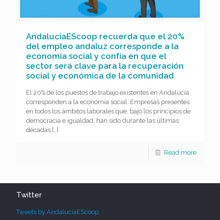
AndalucíaEScoop recuerda que el 20%
del empleo andaluz corresponde a la
economía social y confía en que el
sector será clave para la recuperación
social y económica de la comunidad
El 20% de los puestos de trabajo existentes en Andalucía
corresponden a la economía social. Empresas presentes
en todos los ámbitos laborales que, bajo los principios de
democracia e igualdad, han sido durante las últimas
décadas
[…]
Read more
Twitter
Tweets by AndaluciaEScoop