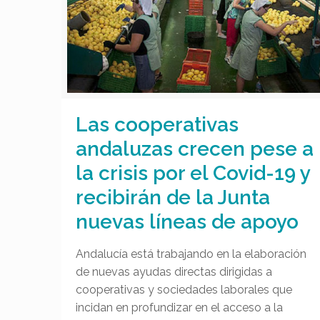
Las cooperativas
andaluzas crecen pese a
la crisis por el Covid-19 y
recibirán de la Junta
nuevas líneas de apoyo
Andalucía está trabajando en la elaboración
de nuevas ayudas directas dirigidas a
cooperativas y sociedades laborales que
incidan en profundizar en el acceso a la